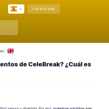
Ir al sitio web
en:
ventos de CeleBreak? ¿Cuál es
bol segura y divertida. Por eso,
nuestros partidos son 