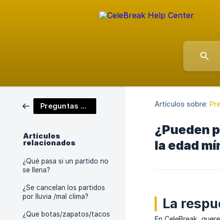
Artículos sobre:
Pr
Preguntas Frecuentes
¿Pueden pa
Artículos
la edad m
relacionados
¿Qué pasa si un partido no
se llena?
¿Se cancelan los partidos
por lluvia /mal clima?
La respu
¿Que botas/zapatos/tacos
En CeleBreak, quere