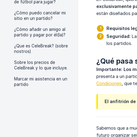
de fútbol para jugar?
exclusivamente p
¿Cómo puedo cancelar mi
están diseñados pa
sitio en un partido?
Requisitos le
¿Cómo añadir un amigo al
partido y pagar por él(la)?
Seguridad:
Las
los partidos.
¿Que es CeleBreak? (sobre
nostros)
¿Qué pasa s
Sobre los precios de
CeleBreak y lo que incluye.
Importante:
Los m
presenta a un parti
Marcar mi asistencia en un
Condiciones
, que t
partido
El anfitrión d
Sabemos que a much
futuro organizar se