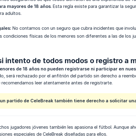
ara mayores de 18 años
. Esta regla existe para garantizar la seg
ra adultos.
gales:
No contamos con un seguro que cubra incidentes que involu
 condiciones físicas de los menores son diferentes a las de los j
i intento de todos modos o registro a 
enores de 18 años no pueden registrarse ni participar en nues
do, será rechazado por el anfitrión del partido sin derecho a reemb
e recomendamos leer atentamente antes de registrarte.
e un partido de CeleBreak también tiene derecho a solicitar un
os jugadores jóvenes también les apasiona el fútbol. Aunque a
siones especiales de CeleBreak diseñadas para ellos.